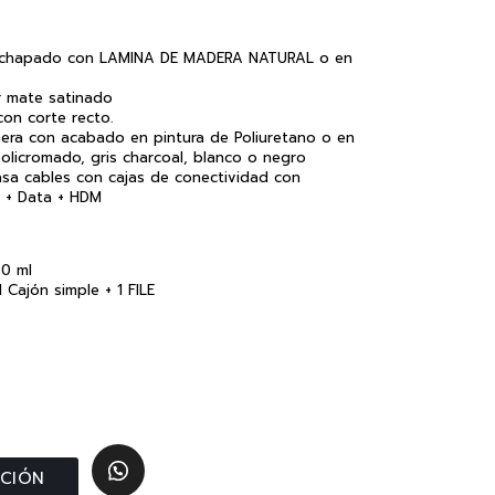
nchapado con LAMINA DE MADERA NATURAL o en
r mate satinado
con corte recto.
era con acabado en pintura de Poliuretano o en
policromado, gris charcoal, blanco o negro
sa cables con cajas de conectividad con
z + Data + HDM
40 ml
 Cajón simple + 1 FILE
ACIÓN