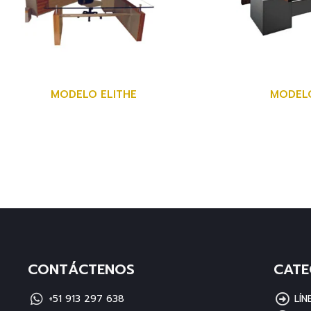
MODELO ELITHE
MODEL
CONTÁCTENOS
CATE
+51 913 297 638
LÍ