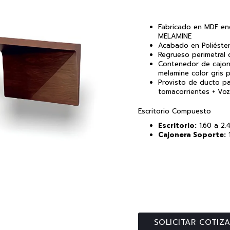
Fabricado en MDF e
MELAMINE
Acabado en Poliéste
Regrueso perimetral 
Contenedor de cajon
melamine color gris 
Provisto de ducto pa
tomacorrientes + Vo
Escritorio Compuesto
Escritorio:
1.60 a 2.
Cajonera Soporte:
1
SOLICITAR COTIZ