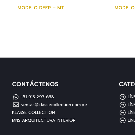
MODELO DEEP – MT
MODELO 
CONTÁCTENOS
CATE
+51 913 297 638
LÍ
ventas@klassecollection.com.pe
LÍN
KLASSE COLLECTION
LÍN
MNS ARQUITECTURA INTERIOR
LÍN